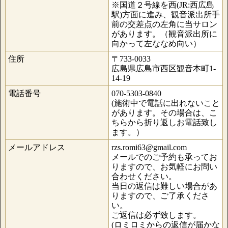
※国道２号線を西(JR:西広島
駅)方面に進み、観音派出所手
前の交差点の左角に当サロン
があります。（観音派出所に
向かって左ななめ向い）
住所
〒733-0033
広島県広島市西区観音本町1-
14-19
電話番号
070-5303-0840
(施術中で電話に出れないこと
があります。その場合は、こ
ちらから折り返しお電話致し
ます。）
メールアドレス
rzs.romi63@gmail.com
メールでのご予約も承ってお
りますので、お気軽にお問い
合わせください。
当日の返信は難しい場合があ
りますので、ご了承くださ
い。
ご返信は必ず致します。
(ロミロミからの返信が届かな