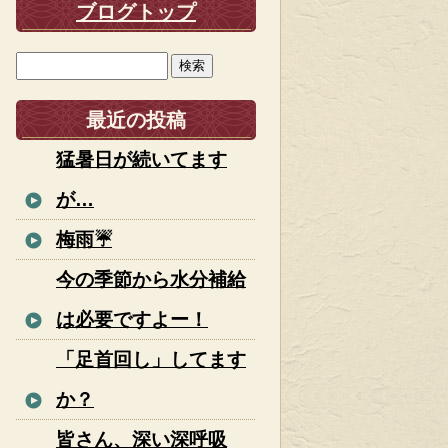
ブログトップ
最近の投稿
猛暑日が続いてます
が…
梅雨☔
今の季節から水分補給
は必要ですよー！
「足首回し」してます
か？
皆さん、深い深呼吸