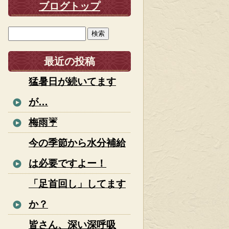
ブログトップ
最近の投稿
猛暑日が続いてます
が…
梅雨☔
今の季節から水分補給
は必要ですよー！
「足首回し」してます
か？
皆さん、深い深呼吸